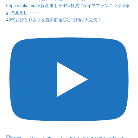
40代おひとりさま女性の貯金◯◯万円は大丈夫？