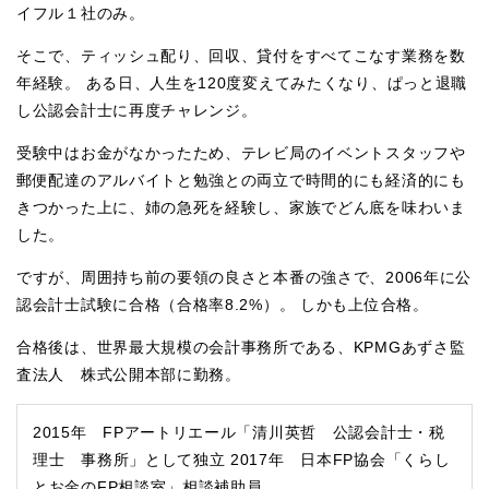
イフル１社のみ。
そこで、ティッシュ配り、回収、貸付をすべてこなす業務を数
年経験。 ある日、人生を120度変えてみたくなり、ぱっと退職
し公認会計士に再度チャレンジ。
受験中はお金がなかったため、テレビ局のイベントスタッフや
郵便配達のアルバイトと勉強との両立で時間的にも経済的にも
きつかった上に、姉の急死を経験し、家族でどん底を味わいま
した。
ですが、周囲持ち前の要領の良さと本番の強さで、2006年に公
認会計士試験に合格（合格率8.2%）。 しかも上位合格。
合格後は、世界最大規模の会計事務所である、KPMGあずさ監
査法人 株式公開本部に勤務。
2015年 FPアートリエール「清川英哲 公認会計士・税
理士 事務所」として独立 2017年 日本FP協会「くらし
とお金のFP相談室」相談補助員