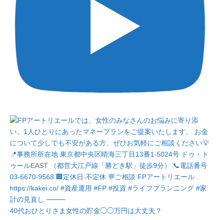
40代おひとりさま女性の貯金◯◯万円は大丈夫？