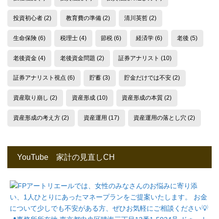
投資初心者
(2)
教育費の準備
(2)
清川英哲
(2)
生命保険
(6)
税理士
(4)
節税
(6)
経済学
(6)
老後
(5)
老後資金
(4)
老後資金問題
(2)
証券アナリスト
(10)
証券アナリスト視点
(6)
貯蓄
(3)
貯金だけでは不安
(2)
資産取り崩し
(2)
資産形成
(10)
資産形成の本質
(2)
資産形成の考え方
(2)
資産運用
(17)
資産運用の落とし穴
(2)
YouTube 家計の見直しCH