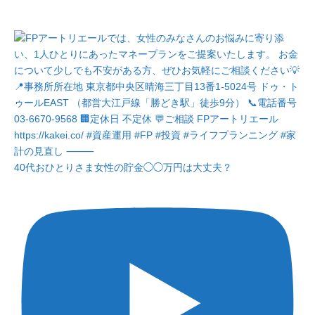
40代おひとりさま女性の貯金◯◯万円は大丈夫？