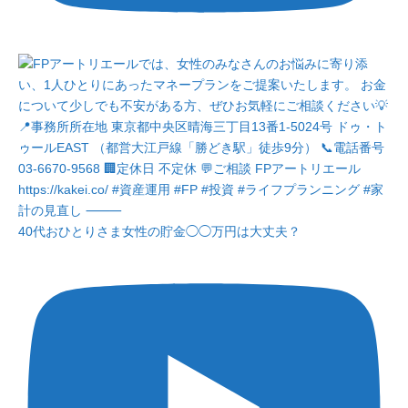
40代おひとりさま女性の貯金◯◯万円は大丈夫？