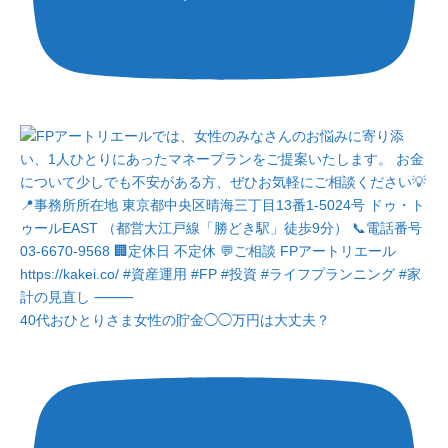
40代おひとりさま女性の貯金◯◯万円は大丈夫？