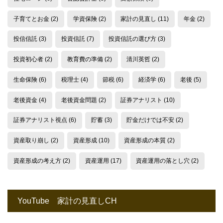
子育てとお金
(2)
学資保険
(2)
家計の見直し
(11)
年金
(2)
投信信託
(3)
投資信託
(7)
投資信託の選び方
(3)
投資初心者
(2)
教育費の準備
(2)
清川英哲
(2)
生命保険
(6)
税理士
(4)
節税
(6)
経済学
(6)
老後
(5)
老後資金
(4)
老後資金問題
(2)
証券アナリスト
(10)
証券アナリスト視点
(6)
貯蓄
(3)
貯金だけでは不安
(2)
資産取り崩し
(2)
資産形成
(10)
資産形成の本質
(2)
資産形成の考え方
(2)
資産運用
(17)
資産運用の落とし穴
(2)
YouTube 家計の見直しCH