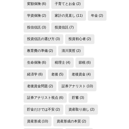
変額保険
(6)
子育てとお金
(2)
学資保険
(2)
家計の見直し
(11)
年金
(2)
投信信託
(3)
投資信託
(7)
投資信託の選び方
(3)
投資初心者
(2)
教育費の準備
(2)
清川英哲
(2)
生命保険
(6)
税理士
(4)
節税
(6)
経済学
(6)
老後
(5)
老後資金
(4)
老後資金問題
(2)
証券アナリスト
(10)
証券アナリスト視点
(6)
貯蓄
(3)
貯金だけでは不安
(2)
資産取り崩し
(2)
資産形成
(10)
資産形成の本質
(2)