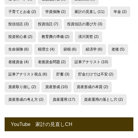
子育てとお金
(2)
学資保険
(2)
家計の見直し
(11)
年金
(2)
投信信託
(3)
投資信託
(7)
投資信託の選び方
(3)
投資初心者
(2)
教育費の準備
(2)
清川英哲
(2)
生命保険
(6)
税理士
(4)
節税
(6)
経済学
(6)
老後
(5)
老後資金
(4)
老後資金問題
(2)
証券アナリスト
(10)
証券アナリスト視点
(6)
貯蓄
(3)
貯金だけでは不安
(2)
資産取り崩し
(2)
資産形成
(10)
資産形成の本質
(2)
資産形成の考え方
(2)
資産運用
(17)
資産運用の落とし穴
(2)
YouTube 家計の見直しCH