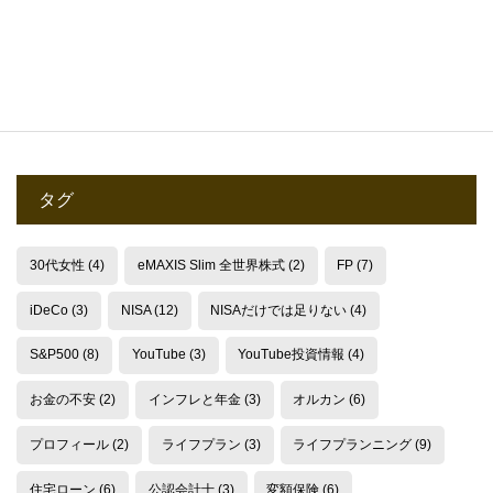
2025.05.24
タグ
30代女性
(4)
eMAXIS Slim 全世界株式
(2)
FP
(7)
iDeCo
(3)
NISA
(12)
NISAだけでは足りない
(4)
S&P500
(8)
YouTube
(3)
YouTube投資情報
(4)
お金の不安
(2)
インフレと年金
(3)
オルカン
(6)
プロフィール
(2)
ライフプラン
(3)
ライフプランニング
(9)
住宅ローン
(6)
公認会計士
(3)
変額保険
(6)