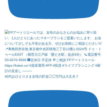
40代おひとりさま女性の貯金◯◯万円は大丈夫？