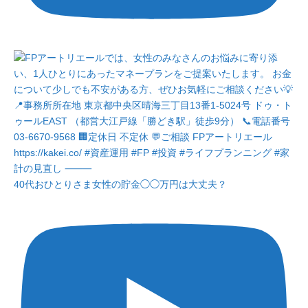
40代おひとりさま女性の貯金◯◯万円は大丈夫？