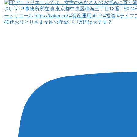
40代おひとりさま女性の貯金◯◯万円は大丈夫？