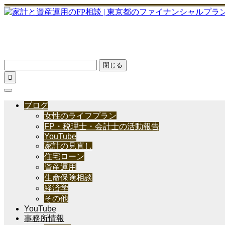
閉じる

ブログ
女性のライフプラン
FP・税理士・会計士の活動報告
YouTube
家計の見直し
住宅ローン
資産運用
生命保険相談
経済学
その他
YouTube
事務所情報