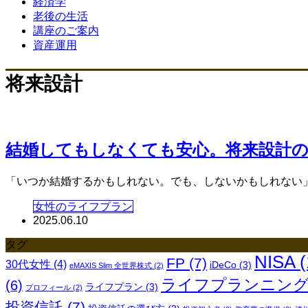
経済学
老後の生活
講座のご案内
資産運用
将来設計
結婚してもしなくても安心。将来設計
「いつか結婚するかもしれない。でも、しないかもしれない」ラ
女性のライフプラン
2025.06.10
タグ
NISA
(
FP
(7)
30代女性
(4)
iDeCo
(3)
eMAXIS Slim 全世界株式
(2)
ライフプランニン
(6)
ライフプラン
(3)
プロフィール
(2)
投資信託
(7)