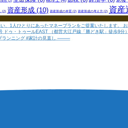
老後
税理士
(4)
川英哲
(2)
資産
資産形成
(10)
し
(2)
資産形成の本質
(2)
資産形成の考え方
(2)