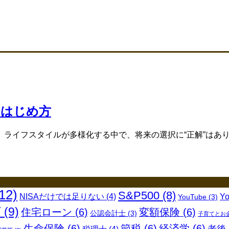
のはじめ方
イフスタイルが多様化する中で、将来の選択に“正解”はありま
12)
S&P500
(8)
NISAだけでは足りない
(4)
Y
YouTube
(3)
グ
(9)
住宅ローン
(6)
変額保険
(6)
公認会計士
(3)
子育てとお
生命保険
(6)
節税
(6)
経済学
(6)