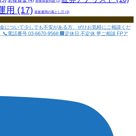
(5)
老後資金
(4)
老後資金問題
(2)
運用
(17)
資産運用の落とし穴
(2)