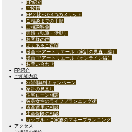
FP紹介
ご挨拶
FPと比べた4つのメリット
ご相談までの手順
ご相談料金
実績（執筆・活動）
お客様の声
よくあるご質問
漫画FPアートリエール（家計の見直し編）
漫画FPアートリエール（オンライン編）
お問い合わせ
FP紹介
ご相談内容
3時間無料キャンペーン
家計の見直し
住宅ローン相談
独身女性のライフプランニング術
資産運用の相談
生命保険の相談
カップル・ご家族のマネープランニング
アクセス