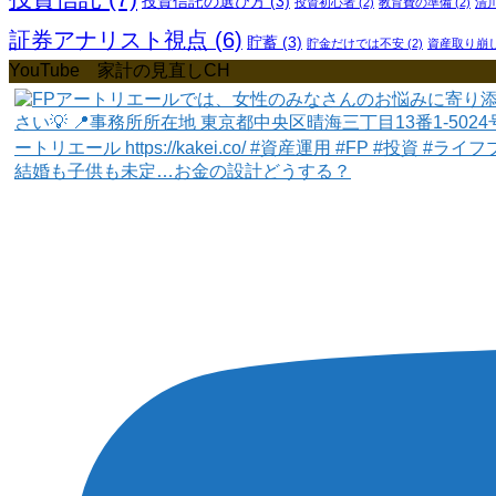
投資信託の選び方
(3)
投資初心者
(2)
教育費の準備
(2)
清
証券アナリスト視点
(6)
貯蓄
(3)
貯金だけでは不安
(2)
資産取り崩
YouTube 家計の見直しCH
結婚も子供も未定…お金の設計どうする？