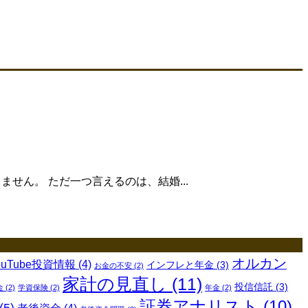
せん。 ただ一つ言えるのは、結婚...
オルカン
ouTube投資情報
(4)
インフレと年金
(3)
お金の不安
(2)
家計の見直し
(11)
投信信託
(3)
金
(2)
学資保険
(2)
年金
(2)
証券アナリスト
(10)