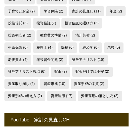
子育てとお金
(2)
学資保険
(2)
家計の見直し
(11)
年金
(2)
投信信託
(3)
投資信託
(7)
投資信託の選び方
(3)
投資初心者
(2)
教育費の準備
(2)
清川英哲
(2)
生命保険
(6)
税理士
(4)
節税
(6)
経済学
(6)
老後
(5)
老後資金
(4)
老後資金問題
(2)
証券アナリスト
(10)
証券アナリスト視点
(6)
貯蓄
(3)
貯金だけでは不安
(2)
資産取り崩し
(2)
資産形成
(10)
資産形成の本質
(2)
資産形成の考え方
(2)
資産運用
(17)
資産運用の落とし穴
(2)
YouTube 家計の見直しCH