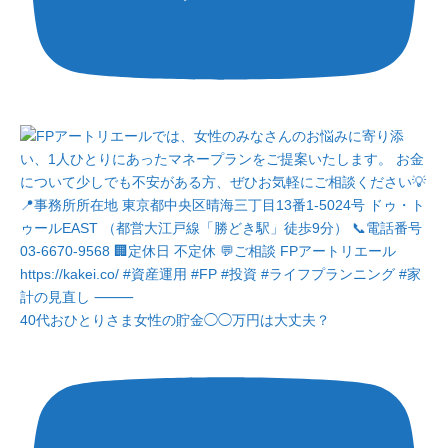
40代おひとりさま女性の貯金◯◯万円は大丈夫？