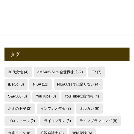
2019.11.30
2023.06.12
タグ
30代女性
(4)
eMAXIS Slim 全世界株式
(2)
FP
(7)
iDeCo
(3)
NISA
(12)
NISAだけでは足りない
(4)
S&P500
(8)
YouTube
(3)
YouTube投資情報
(4)
お金の不安
(2)
インフレと年金
(3)
オルカン
(6)
プロフィール
(2)
ライフプラン
(3)
ライフプランニング
(9)
住宅ローン
(6)
公認会計士
(3)
変額保険
(6)