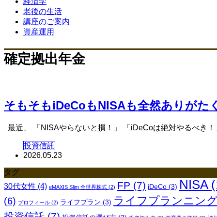
経済学
老後の生活
講座のご案内
資産運用
確定拠出年金
そもそもiDeCoもNISAも全然ありがたく
最近、 「NISAやらないと損！」 「iDeCoは絶対やるべき
投資信託
2026.05.23
タグ
NISA
(
FP
(7)
30代女性
(4)
iDeCo
(3)
eMAXIS Slim 全世界株式
(2)
ライフプランニン
(6)
ライフプラン
(3)
プロフィール
(2)
投資信託
(7)