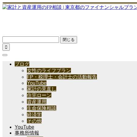
閉じる

ブログ
女性のライフプラン
FP・税理士・会計士の活動報告
YouTube
家計の見直し
住宅ローン
資産運用
生命保険相談
経済学
その他
YouTube
事務所情報