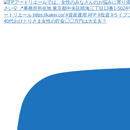
40代おひとりさま女性の貯金◯◯万円は大丈夫？