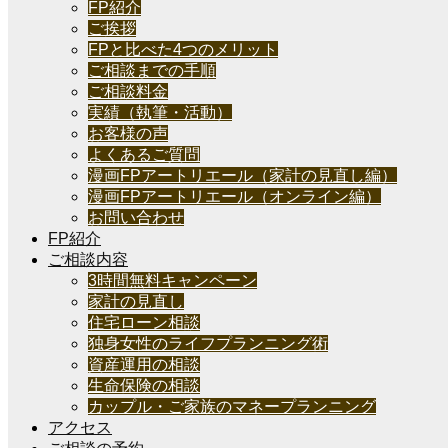
FP紹介
ご挨拶
FPと比べた4つのメリット
ご相談までの手順
ご相談料金
実績（執筆・活動）
お客様の声
よくあるご質問
漫画FPアートリエール（家計の見直し編）
漫画FPアートリエール（オンライン編）
お問い合わせ
FP紹介
ご相談内容
3時間無料キャンペーン
家計の見直し
住宅ローン相談
独身女性のライフプランニング術
資産運用の相談
生命保険の相談
カップル・ご家族のマネープランニング
アクセス