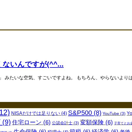
ないんですが(^^...
！」 みたいな空気、すごいですよね。 もちろん、やらないよりはや
12)
S&P500
(8)
NISAだけでは足りない
(4)
Y
YouTube
(3)
グ
(9)
住宅ローン
(6)
変額保険
(6)
公認会計士
(3)
子育てとお
生命保険
(6)
節税
(6)
経済学
(6)