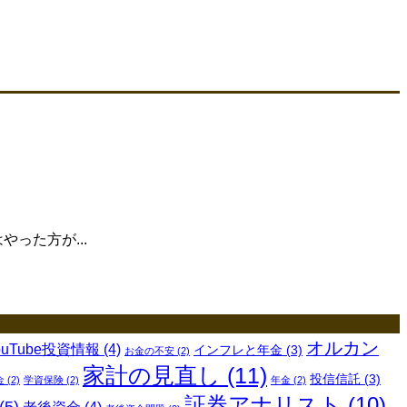
った方が...
オルカン
ouTube投資情報
(4)
インフレと年金
(3)
お金の不安
(2)
家計の見直し
(11)
投信信託
(3)
金
(2)
学資保険
(2)
年金
(2)
証券アナリスト
(10)