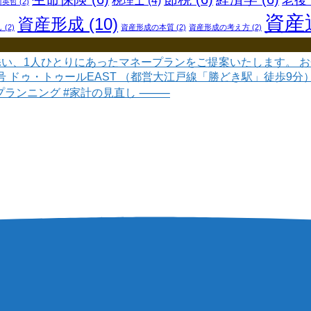
老後
税理士
(4)
川英哲
(2)
資産
資産形成
(10)
し
(2)
資産形成の本質
(2)
資産形成の考え方
(2)