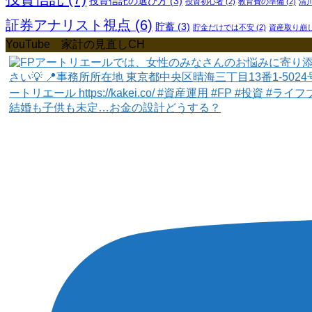
投資信託の選び方
(3)
投資初心者
(2)
教育費の準備
(2)
清
証券アナリスト視点
(6)
貯蓄
(3)
貯金だけでは不安
(2)
資産取り崩
YouTube 家計の見直しCH
結婚も子供も未定…お金の設計どうする？