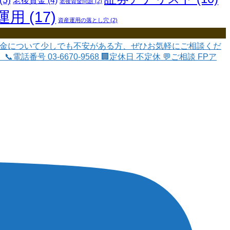
(5)
老後資金
(4)
老後資金問題
(2)
運用
(17)
資産運用の落とし穴
(2)