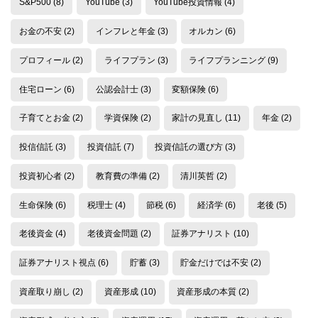
S&P500
(8)
YouTube
(3)
YouTube投資情報
(4)
お金の不安
(2)
インフレと年金
(3)
オルカン
(6)
プロフィール
(2)
ライフプラン
(3)
ライフプランニング
(9)
住宅ローン
(6)
公認会計士
(3)
変額保険
(6)
子育てとお金
(2)
学資保険
(2)
家計の見直し
(11)
年金
(2)
投信信託
(3)
投資信託
(7)
投資信託の選び方
(3)
投資初心者
(2)
教育費の準備
(2)
清川英哲
(2)
生命保険
(6)
税理士
(4)
節税
(6)
経済学
(6)
老後
(5)
老後資金
(4)
老後資金問題
(2)
証券アナリスト
(10)
証券アナリスト視点
(6)
貯蓄
(3)
貯金だけでは不安
(2)
資産取り崩し
(2)
資産形成
(10)
資産形成の本質
(2)