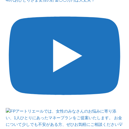
40代おひとりさま女性の貯金◯◯万円は大丈夫？