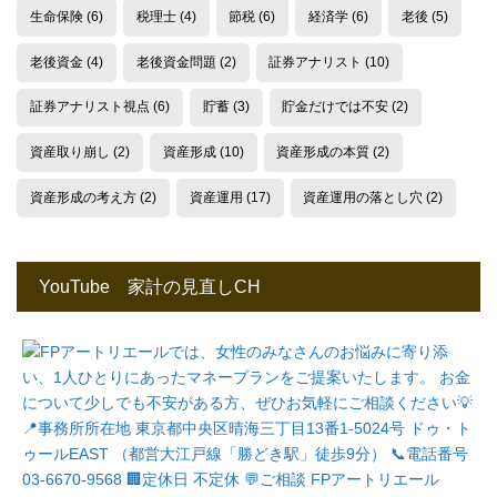
生命保険
(6)
税理士
(4)
節税
(6)
経済学
(6)
老後
(5)
老後資金
(4)
老後資金問題
(2)
証券アナリスト
(10)
証券アナリスト視点
(6)
貯蓄
(3)
貯金だけでは不安
(2)
資産取り崩し
(2)
資産形成
(10)
資産形成の本質
(2)
資産形成の考え方
(2)
資産運用
(17)
資産運用の落とし穴
(2)
YouTube 家計の見直しCH