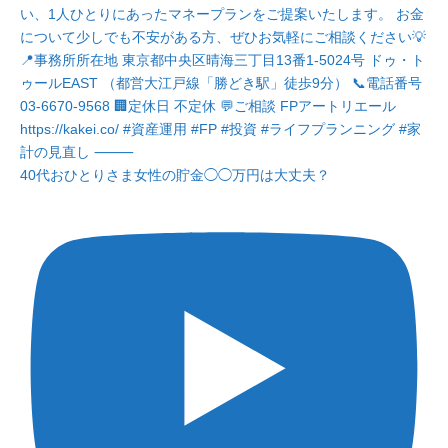
40代おひとりさま女性の貯金◯◯万円は大丈夫？