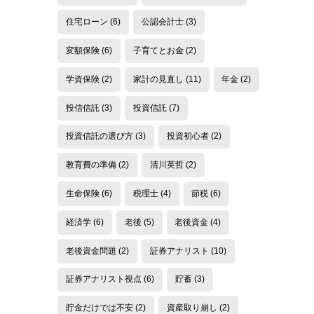
住宅ローン
(6)
公認会計士
(3)
変額保険
(6)
子育てとお金
(2)
学資保険
(2)
家計の見直し
(11)
年金
(2)
投信信託
(3)
投資信託
(7)
投資信託の選び方
(3)
投資初心者
(2)
教育費の準備
(2)
清川英哲
(2)
生命保険
(6)
税理士
(4)
節税
(6)
経済学
(6)
老後
(5)
老後資金
(4)
老後資金問題
(2)
証券アナリスト
(10)
証券アナリスト視点
(6)
貯蓄
(3)
貯金だけでは不安
(2)
資産取り崩し
(2)