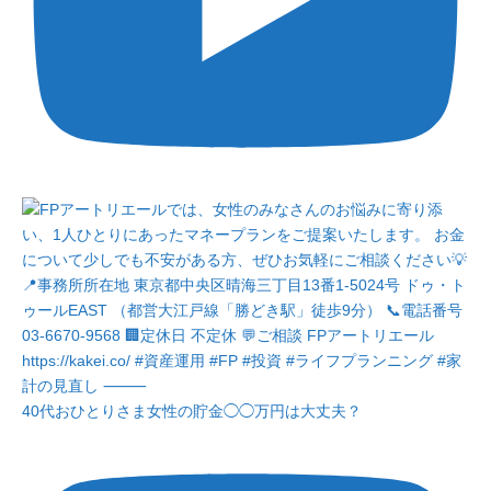
40代おひとりさま女性の貯金◯◯万円は大丈夫？