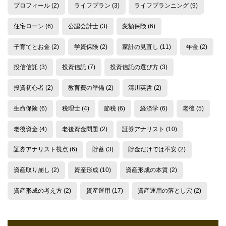
プロフィール
(2)
ライフプラン
(3)
ライフプランニング
(9)
住宅ローン
(6)
公認会計士
(3)
変額保険
(6)
子育てとお金
(2)
学資保険
(2)
家計の見直し
(11)
年金
(2)
投信信託
(3)
投資信託
(7)
投資信託の選び方
(3)
投資初心者
(2)
教育費の準備
(2)
清川英哲
(2)
生命保険
(6)
税理士
(4)
節税
(6)
経済学
(6)
老後
(5)
老後資金
(4)
老後資金問題
(2)
証券アナリスト
(10)
証券アナリスト視点
(6)
貯蓄
(3)
貯金だけでは不安
(2)
資産取り崩し
(2)
資産形成
(10)
資産形成の本質
(2)
資産形成の考え方
(2)
資産運用
(17)
資産運用の落とし穴
(2)