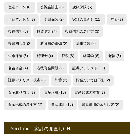
住宅ローン
(6)
公認会計士
(3)
変額保険
(6)
子育てとお金
(2)
学資保険
(2)
家計の見直し
(11)
年金
(2)
投信信託
(3)
投資信託
(7)
投資信託の選び方
(3)
投資初心者
(2)
教育費の準備
(2)
清川英哲
(2)
生命保険
(6)
税理士
(4)
節税
(6)
経済学
(6)
老後
(5)
老後資金
(4)
老後資金問題
(2)
証券アナリスト
(10)
証券アナリスト視点
(6)
貯蓄
(3)
貯金だけでは不安
(2)
資産取り崩し
(2)
資産形成
(10)
資産形成の本質
(2)
資産形成の考え方
(2)
資産運用
(17)
資産運用の落とし穴
(2)
YouTube 家計の見直しCH