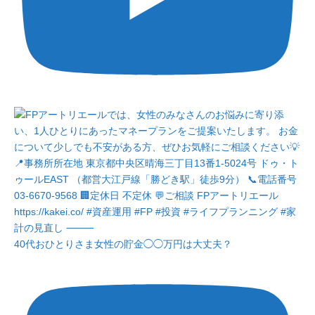
40代おひとりさま女性の貯金◯◯万円は大丈夫？