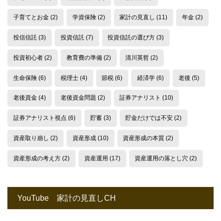
子育てとお金
(2)
学資保険
(2)
家計の見直し
(11)
年金
(2)
投信信託
(3)
投資信託
(7)
投資信託の選び方
(3)
投資初心者
(2)
教育費の準備
(2)
清川英哲
(2)
生命保険
(6)
税理士
(4)
節税
(6)
経済学
(6)
老後
(5)
老後資金
(4)
老後資金問題
(2)
証券アナリスト
(10)
証券アナリスト視点
(6)
貯蓄
(3)
貯金だけでは不安
(2)
資産取り崩し
(2)
資産形成
(10)
資産形成の本質
(2)
資産形成の考え方
(2)
資産運用
(17)
資産運用の落とし穴
(2)
YouTube 家計の見直しCH