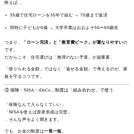
例えば…
35歳で住宅ローンを35年で組む → 70歳まで返済
同時に子どもが0歳 → 大学卒業はおおよそ55〜60歳頃
つまり、
「ローン完済」と「教育費ピーク」が重なりやすい
の
です。
だからこそ、住宅選びは「無理のない予算」が超重要。
「借りられる金額」ではなく「返せる金額」で考えるのが、家
族を守るコツです。
③ 保険・NISA・iDeCo…制度は「組み合わせ」で使う
「保険なんて入らなくていい」
「NISAを使えば資産形成は完璧」
…そんな声をよく聞きます。
でも、お金の制度は
一長一短
。