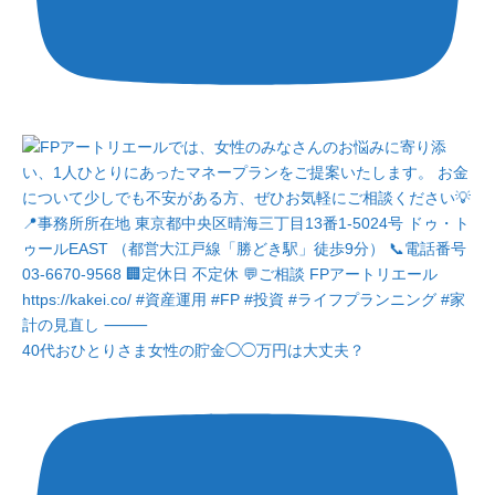
40代おひとりさま女性の貯金◯◯万円は大丈夫？