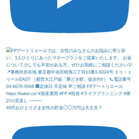
40代おひとりさま女性の貯金◯◯万円は大丈夫？