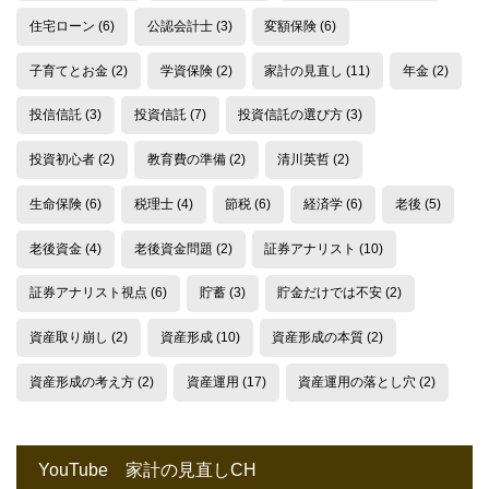
住宅ローン
(6)
公認会計士
(3)
変額保険
(6)
子育てとお金
(2)
学資保険
(2)
家計の見直し
(11)
年金
(2)
投信信託
(3)
投資信託
(7)
投資信託の選び方
(3)
投資初心者
(2)
教育費の準備
(2)
清川英哲
(2)
生命保険
(6)
税理士
(4)
節税
(6)
経済学
(6)
老後
(5)
老後資金
(4)
老後資金問題
(2)
証券アナリスト
(10)
証券アナリスト視点
(6)
貯蓄
(3)
貯金だけでは不安
(2)
資産取り崩し
(2)
資産形成
(10)
資産形成の本質
(2)
資産形成の考え方
(2)
資産運用
(17)
資産運用の落とし穴
(2)
YouTube 家計の見直しCH