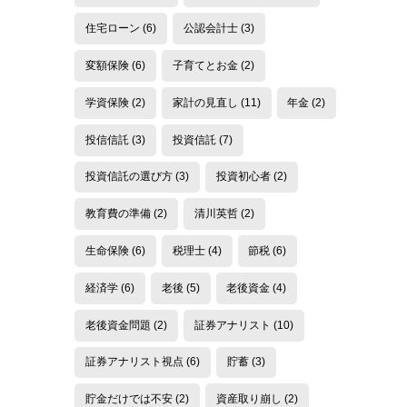
住宅ローン
(6)
公認会計士
(3)
変額保険
(6)
子育てとお金
(2)
学資保険
(2)
家計の見直し
(11)
年金
(2)
投信信託
(3)
投資信託
(7)
投資信託の選び方
(3)
投資初心者
(2)
教育費の準備
(2)
清川英哲
(2)
生命保険
(6)
税理士
(4)
節税
(6)
経済学
(6)
老後
(5)
老後資金
(4)
老後資金問題
(2)
証券アナリスト
(10)
証券アナリスト視点
(6)
貯蓄
(3)
貯金だけでは不安
(2)
資産取り崩し
(2)