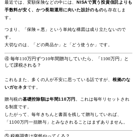
最近では、変額保険などの中には、
NISAで買う投資信託よりも
手数料が安く、かつ長期運用に向いた設計のもの
も存在しま
す。
つまり、「保険＝悪」という単純な構図は成り立たないので
す。
大切なのは、「どの商品か」と「どう使うか」です。
④ 毎年110万円ずつ10年間贈与していたら、「1100万円」と
して課税される？
これもまた、多くの人が不安に思っている話ですが、
根拠のな
いガセネタ
です。
贈与税の
基礎控除額は年間110万円
。これは毎年リセットされ
る制度です。
したがって、毎年きちんと書面を残して贈与していれば、
「1100万円一括贈与」とみなされることはまずありません。
⑤ 税務調査は突然やってくる？