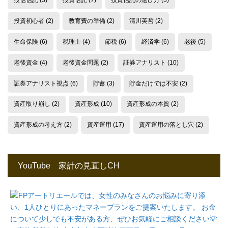
投信信託
(3)
投資信託
(7)
投資信託の選び方
(3)
投資初心者
(2)
教育費の準備
(2)
清川英哲
(2)
生命保険
(6)
税理士
(4)
節税
(6)
経済学
(6)
老後
(5)
老後資金
(4)
老後資金問題
(2)
証券アナリスト
(10)
証券アナリスト視点
(6)
貯蓄
(3)
貯金だけでは不安
(2)
資産取り崩し
(2)
資産形成
(10)
資産形成の本質
(2)
資産形成の考え方
(2)
資産運用
(17)
資産運用の落とし穴
(2)
YouTube 家計の見直しCH