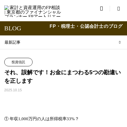

FP・税理士・公認会計士のブログ
BLOG
最新記事
投資信託
それ、誤解です！お金にまつわる5つの勘違い
を正します
2025.10.15
① 年収1,000万円の人は所得税率33%？