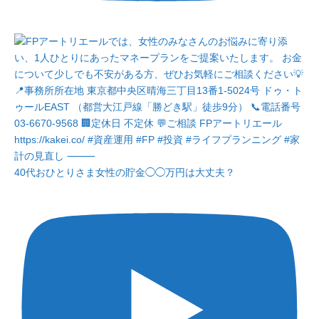
40代おひとりさま女性の貯金◯◯万円は大丈夫？