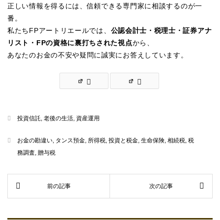
正しい情報を得るには、信頼できる専門家に相談するのが一
番。
私たちFPアートリエールでは、
公認会計士・税理士・証券アナ
リスト・FPの資格に裏打ちされた視点
から、
あなたのお金の不安や疑問に誠実にお答えしています。
投資信託
,
老後の生活
,
資産運用
お金の勘違い
,
タンス預金
,
所得税
,
投資と税金
,
生命保険
,
相続税
,
税
務調査
,
贈与税