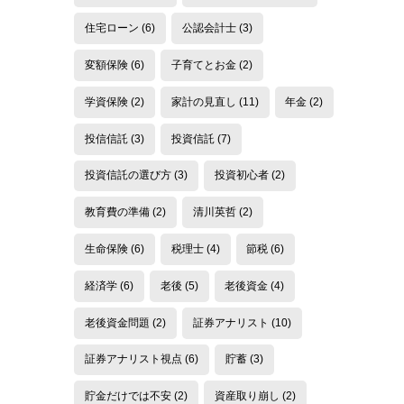
住宅ローン
(6)
公認会計士
(3)
変額保険
(6)
子育てとお金
(2)
学資保険
(2)
家計の見直し
(11)
年金
(2)
投信信託
(3)
投資信託
(7)
投資信託の選び方
(3)
投資初心者
(2)
教育費の準備
(2)
清川英哲
(2)
生命保険
(6)
税理士
(4)
節税
(6)
経済学
(6)
老後
(5)
老後資金
(4)
老後資金問題
(2)
証券アナリスト
(10)
証券アナリスト視点
(6)
貯蓄
(3)
貯金だけでは不安
(2)
資産取り崩し
(2)