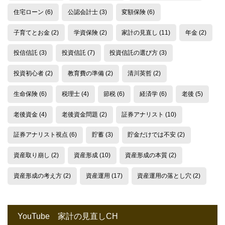
住宅ローン
(6)
公認会計士
(3)
変額保険
(6)
子育てとお金
(2)
学資保険
(2)
家計の見直し
(11)
年金
(2)
投信信託
(3)
投資信託
(7)
投資信託の選び方
(3)
投資初心者
(2)
教育費の準備
(2)
清川英哲
(2)
生命保険
(6)
税理士
(4)
節税
(6)
経済学
(6)
老後
(5)
老後資金
(4)
老後資金問題
(2)
証券アナリスト
(10)
証券アナリスト視点
(6)
貯蓄
(3)
貯金だけでは不安
(2)
資産取り崩し
(2)
資産形成
(10)
資産形成の本質
(2)
資産形成の考え方
(2)
資産運用
(17)
資産運用の落とし穴
(2)
YouTube 家計の見直しCH