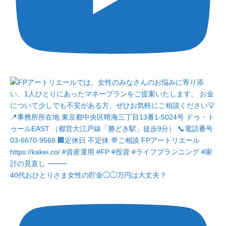
40代おひとりさま女性の貯金◯◯万円は大丈夫？