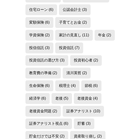
住宅ローン
(6)
公認会計士
(3)
変額保険
(6)
子育てとお金
(2)
学資保険
(2)
家計の見直し
(11)
年金
(2)
投信信託
(3)
投資信託
(7)
投資信託の選び方
(3)
投資初心者
(2)
教育費の準備
(2)
清川英哲
(2)
生命保険
(6)
税理士
(4)
節税
(6)
経済学
(6)
老後
(5)
老後資金
(4)
老後資金問題
(2)
証券アナリスト
(10)
証券アナリスト視点
(6)
貯蓄
(3)
貯金だけでは不安
(2)
資産取り崩し
(2)