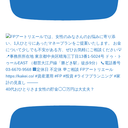
40代おひとりさま女性の貯金◯◯万円は大丈夫？