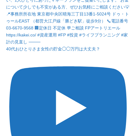
40代おひとりさま女性の貯金◯◯万円は大丈夫？