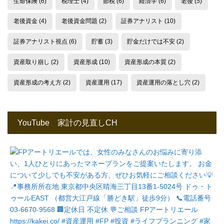
生命保険
(6)
税理士
(4)
節税
(6)
経済学
(6)
老後
(5)
老後資金
(4)
老後資金問題
(2)
証券アナリスト
(10)
証券アナリスト視点
(6)
貯蓄
(3)
貯金だけでは不安
(2)
資産取り崩し
(2)
資産形成
(10)
資産形成の本質
(2)
資産形成の考え方
(2)
資産運用
(17)
資産運用の落とし穴
(2)
YouTube 家計の見直しCH