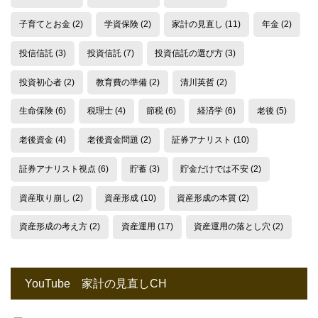
子育てとお金
(2)
学資保険
(2)
家計の見直し
(11)
年金
(2)
投信信託
(3)
投資信託
(7)
投資信託の選び方
(3)
投資初心者
(2)
教育費の準備
(2)
清川英哲
(2)
生命保険
(6)
税理士
(4)
節税
(6)
経済学
(6)
老後
(5)
老後資金
(4)
老後資金問題
(2)
証券アナリスト
(10)
証券アナリスト視点
(6)
貯蓄
(3)
貯金だけでは不安
(2)
資産取り崩し
(2)
資産形成
(10)
資産形成の本質
(2)
資産形成の考え方
(2)
資産運用
(17)
資産運用の落とし穴
(2)
YouTube 家計の見直しCH