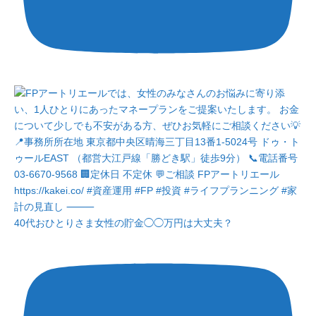
40代おひとりさま女性の貯金◯◯万円は大丈夫？