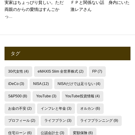
実家はちょっぴり貧しい。ただ
ＦＰと関係ない話 身内にいた
両親のからの愛情はすんごか
激レアさん
っ...
タグ
30代女性
(4)
eMAXIS Slim 全世界株式
(2)
FP
(7)
iDeCo
(3)
NISA
(12)
NISAだけでは足りない
(4)
S&P500
(8)
YouTube
(3)
YouTube投資情報
(4)
お金の不安
(2)
インフレと年金
(3)
オルカン
(6)
プロフィール
(2)
ライフプラン
(3)
ライフプランニング
(9)
住宅ローン
(6)
公認会計士
(3)
変額保険
(6)