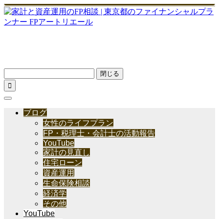
閉じる

ブログ
女性のライフプラン
FP・税理士・会計士の活動報告
YouTube
家計の見直し
住宅ローン
資産運用
生命保険相談
経済学
その他
YouTube