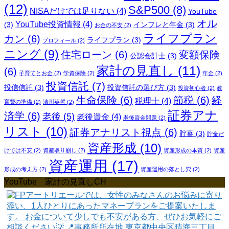
(12)
S&P500
(8)
NISAだけでは足りない
(4)
YouTube
オル
YouTube投資情報
(4)
(3)
インフレと年金
(3)
お金の不安
(2)
ライフプラン
カン
(6)
ライフプラン
(3)
プロフィール
(2)
ニング
(9)
住宅ローン
(6)
変額保険
公認会計士
(3)
家計の見直し
(11)
(6)
子育てとお金
(2)
学資保険
(2)
年金
(2)
投資信託
(7)
投信信託
(3)
投資信託の選び方
(3)
投資初心者
(2)
教
生命保険
(6)
節税
(6)
経
税理士
(4)
育費の準備
(2)
清川英哲
(2)
証券アナ
済学
(6)
老後
(5)
老後資金
(4)
老後資金問題
(2)
リスト
(10)
証券アナリスト視点
(6)
貯蓄
(3)
貯金だ
資産形成
(10)
けでは不安
(2)
資産取り崩し
(2)
資産形成の本質
(2)
資産
資産運用
(17)
形成の考え方
(2)
資産運用の落とし穴
(2)
YouTube 家計の見直しCH