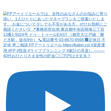
40代おひとりさま女性の貯金◯◯万円は大丈夫？