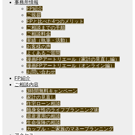
事務所情報
FP紹介
ご挨拶
FPと比べた4つのメリット
ご相談までの手順
ご相談料金
実績（執筆・活動）
お客様の声
よくあるご質問
漫画FPアートリエール（家計の見直し編）
漫画FPアートリエール（オンライン編）
お問い合わせ
FP紹介
ご相談内容
3時間無料キャンペーン
家計の見直し
住宅ローン相談
独身女性のライフプランニング術
資産運用の相談
生命保険の相談
カップル・ご家族のマネープランニング