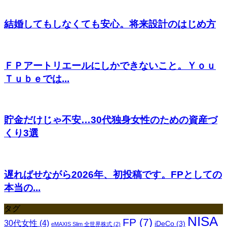
結婚してもしなくても安心。将来設計のはじめ方
ＦＰアートリエールにしかできないこと。Ｙｏｕ
Ｔｕｂｅでは...
貯金だけじゃ不安…30代独身女性のための資産づ
くり3選
遅ればせながら2026年、初投稿です。FPとしての
本当の...
タグ
NISA
FP
(7)
30代女性
(4)
iDeCo
(3)
eMAXIS Slim 全世界株式
(2)