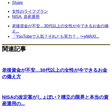
Share
女性のライフプラン
NISA
,
資産運用
老後資金が不安…30代以上の女性が今できるお金の備
え...
「YouTubeで人気？それとも実力？」〜eMAXI...
関連記事
老後資金が不安…30代以上の女性が今できるお金
の備え方
NISAの改定案がしょぼい？積立の限界と本当の資
産運用の...