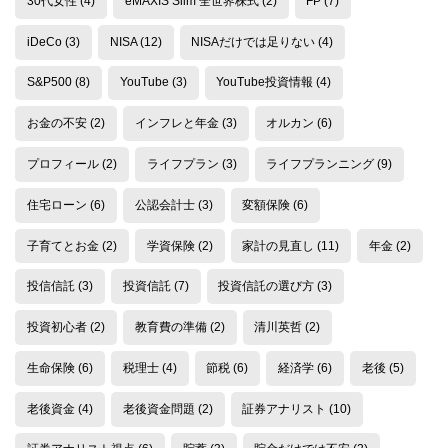
30代女性
(4)
eMAXIS Slim 全世界株式
(2)
FP
(7)
iDeCo
(3)
NISA
(12)
NISAだけでは足りない
(4)
S&P500
(8)
YouTube
(3)
YouTube投資情報
(4)
お金の不安
(2)
インフレと年金
(3)
オルカン
(6)
プロフィール
(2)
ライフプラン
(3)
ライフプランニング
(9)
住宅ローン
(6)
公認会計士
(3)
変額保険
(6)
子育てとお金
(2)
学資保険
(2)
家計の見直し
(11)
年金
(2)
投信信託
(3)
投資信託
(7)
投資信託の選び方
(3)
投資初心者
(2)
教育費の準備
(2)
清川英哲
(2)
生命保険
(6)
税理士
(4)
節税
(6)
経済学
(6)
老後
(5)
老後資金
(4)
老後資金問題
(2)
証券アナリスト
(10)