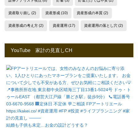
証券アナリスト視点
(6)
貯蓄
(3)
貯金だけでは不安
(2)
資産取り崩し
(2)
資産形成
(10)
資産形成の本質
(2)
資産形成の考え方
(2)
資産運用
(17)
資産運用の落とし穴
(2)
YouTube 家計の見直しCH
結婚も子供も未定…お金の設計どうする？