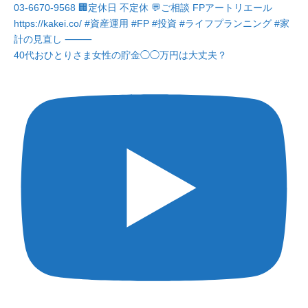
40代おひとりさま女性の貯金◯◯万円は大丈夫？